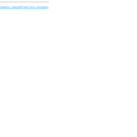
рмить заказ
|
Очистить корзину