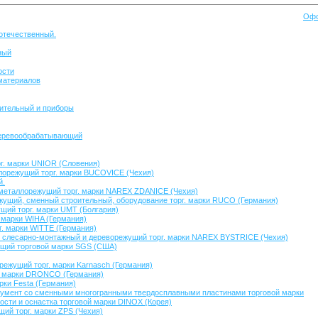
Офо
отечественный.
ный
ости
материалов
ительный и приборы
деревообрабатывающий
г. марки UNIOR (Словения)
орежущий торг. марки BUCOVICE (Чехия)
й.
еталлорежущий торг. марки NAREX ZDANICE (Чехия)
щий, сменный строительный, оборудование торг. марки RUCO (Германия)
ий торг. марки UMT (Болгария)
 марки WIHA (Германия)
. марки WITTE (Германия)
слесарно-монтажный и дереворежущий торг. марки NAREX BYSTRICE (Чехия)
щий торговой марки SGS (США)
ежущий торг. марки Karnasch (Германия)
. марки DRONCO (Германия)
рки Festa (Германия)
умент со сменными многогранными твердосплавными пластинами торговой марки
сти и оснастка торговой марки DINOX (Корея)
ий торг. марки ZPS (Чехия)