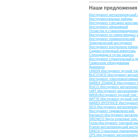
Наши предложения
Инструмент металлорежущий 
Инструментальные наборы
Инструмент слесарно-монтаж
Инструмент абразивный
Оснастка и станкопринадлежн
Инструмент из сверхтвердых 
Инструмент пневматический
Электрический инструмент
Инструмент контрольно-измер
Садово-огородный инвентарь
Спецодежда и ср-ва защиты
Инструмент строительный и 
Сварочное оборудование
Домкраты
UNIOR Инструмент ручной тор
BUCOVICE Инструмент металл
Инструмент электромонтажны
NAREX ZDANICE Инструмент м
RUCO Инструмент металлорежу
UMT Инструмент металлорежущ
WIHA Инструмент ручной торг.
WITTE Инструмент ручной торг
NAREX BYSTRICE Инструмент 
SGS Инструмент металлорежу
Инструмент гидравлический.
Karnasch Инструмент металлор
DRONCO Круги отрезные торг
Festa Инструмент торговой ма
Pramet металлорежущий инстр
DINOX Станочные принадлежно
ZPS Инструмент металлорежущ