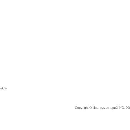
nt.ru
О компании
|
Наши предложения
|
Наши партнеры
|
Ва
Copyright © Инструментарий INC. 20