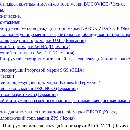
я плашек круглых и метчиков торг. марки BUCOVICE (Чехия).
е.
онические.
монтажный.
трумент металлорежущий торг. марки NAREX ZDANICE (Чех
аллорежущий, сменный строительный, оборудование торг. ма
аллорежущий торг. марки UMT (Болгария)
ной торг. марки WIHA (Германия)
чной торг. марки WITTE (Германия)
струмент слесарно-монтажный и дереворежущий торг. марк
аллорежущий торговой марки SGS (США)
ческий.
металлорежущий торг. марки Karnasch (Германия)
ные торг. марки DRONCO (Германия)
говой марки Festa (Германия)
ий инструмент со сменными многогранными твердосплавными 
надлежности и оснастка торговой марки DINOX (Корея)
ллорежущий торг. марки ZPS (Чехия)
 Инструмент металлорежущий торг марки BUCOVICE (Чехия)