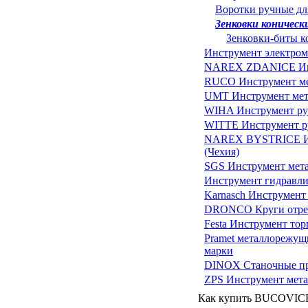
Воротки ручные дл
Зенковки конически
Зенковки-биты к
Инструмент электро
NAREX ZDANICE Инс
RUCO Инструмент мет
UMT Инструмент мет
WIHA Инструмент руч
WITTE Инструмент ру
NAREX BYSTRICE Ин
(Чехия)
SGS Инструмент мет
Инструмент гидравли
Karnasch Инструмент 
DRONCO Круги отрез
Festa Инструмент тор
Pramet металлорежущ
марки
DINOX Станочные при
ZPS Инструмент мета
Как купить BUCOVICE