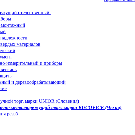
режущий отечественный.
аборы
о-монтажный
ный
инадлежности
твердых материалов
ический
румент
но-измерительный и приборы
вентарь
защиты
льный и деревообрабатывающий
ние
чной торг. марки UNIOR (Словения)
нт металлорежущий торг. марки BUCOVICE (Чехия)
ия резьб