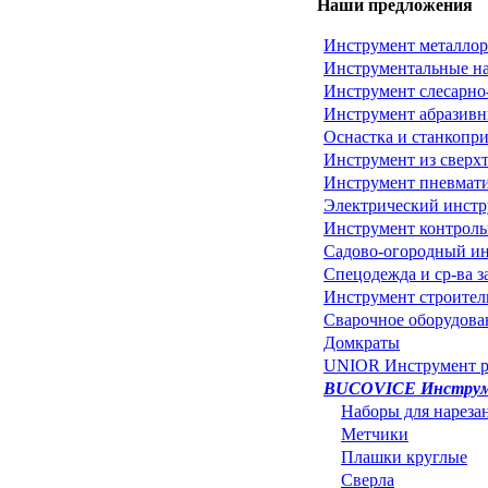
Наши предложения
Инструмент металло
Инструментальные н
Инструмент слесарн
Инструмент абразив
Оснастка и станкопр
Инструмент из сверх
Инструмент пневмат
Электрический инст
Инструмент контроль
Садово-огородный ин
Спецодежда и ср-ва 
Инструмент строите
Сварочное оборудова
Домкраты
UNIOR Инструмент ру
BUCOVICE Инструме
Наборы для нарезан
Метчики
Плашки круглые
Сверла